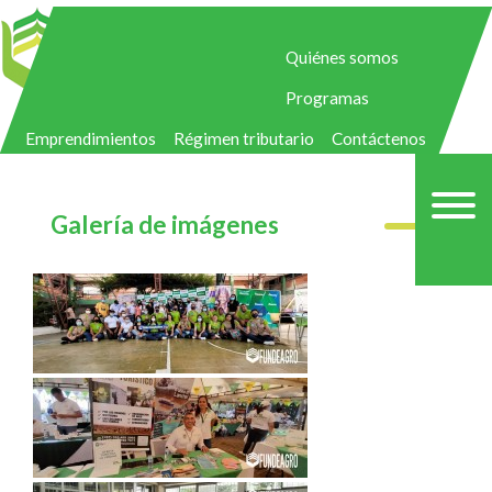
Quiénes somos
Programas
Emprendimientos
Régimen tributario
Contáctenos
Galería de imágenes